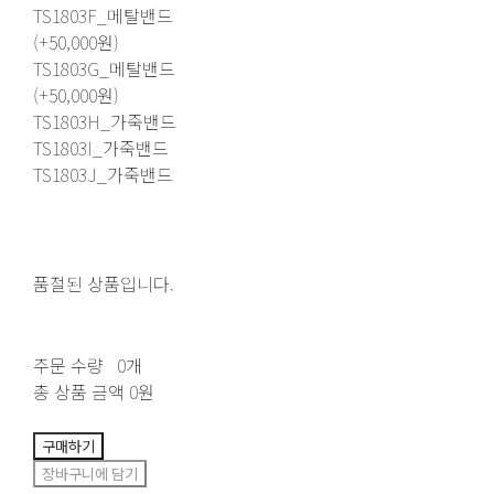
TS1803F_메탈밴드
(+50,000원)
TS1803G_메탈밴드
(+50,000원)
TS1803H_가죽밴드
TS1803I_가죽밴드
TS1803J_가죽밴드
품절된 상품입니다.
주문 수량
0개
총 상품 금액
0원
구매하기
장바구니에 담기