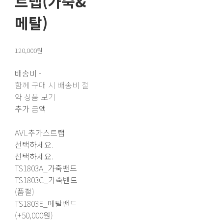
트랩(가죽&
메탈)
120,000원
배송비
-
함께 구매 시 배송비 절
약 상품 보기
추가 금액
AVL추가스트랩
선택하세요.
선택하세요.
TS1803A_가죽밴드
TS1803C_가죽밴드
(품절)
TS1803E_메탈밴드
(+50,000원)