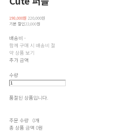
Cute 퍼플
198,000원
220,000원
기본 할인
22,000원
배송비
-
함께 구매 시 배송비 절
약 상품 보기
추가 금액
수량
품절된 상품입니다.
주문 수량
0개
총 상품 금액
0원