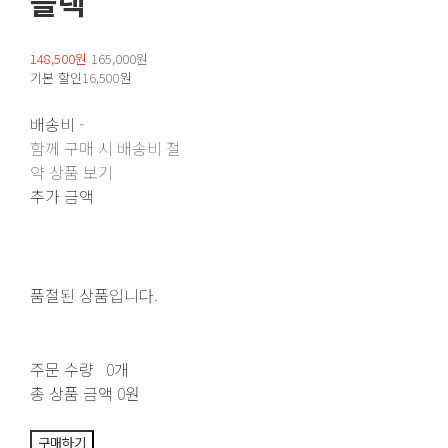
블랙
148,500원
165,000원
기본 할인
16,500원
배송비
-
함께 구매 시 배송비 절
약 상품 보기
추가 금액
품절된 상품입니다.
주문 수량
0개
총 상품 금액
0원
구매하기